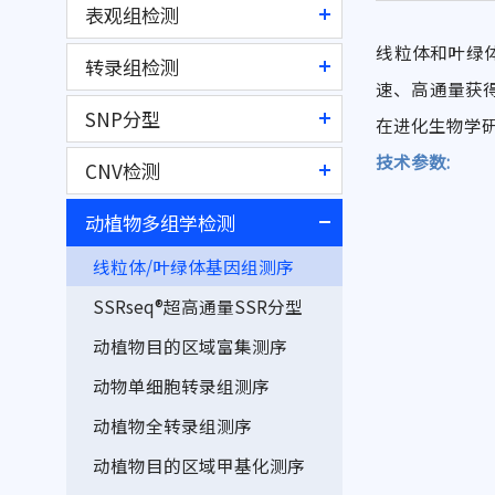
Accu16S®细菌绝对定量测序
表观组检测
目的区域液相芯片捕获测序
AccuITS™ 真菌绝对定量测序
线粒体和叶绿
全基因组甲基化测序
转录组检测
FastTarget®目的区域测序
AccuFL®全长扩增子绝对定
速、高通量获
全基因组羟甲基化测序
单细胞转录组测序
人线粒体全长测序
量测序
SNP分型
在进化生物学
TWIST甲基化捕获测序
mRNA测序
常规 16S/18S/ITS 扩增子测
技术参数:
RFLP分型（mf-RFLP）
CNV检测
人935K甲基化芯片检测
序
lncRNA测序
SNaPshot多重SNP分型
低深度全基因组测序
小鼠285K甲基化芯片检测
动植物多组学检测
微生物功能基因扩增子测序
circRNA测序
iMLDR®多重SNP分型
qPCR相对/绝对拷贝数检测
MethylTarget®多重目的区
植物内生菌绝对定量测序
线粒体/叶绿体基因组测序
miRNA测序
SNPscan®高通量SNP分型
域甲基化测序
AccuCopy®多重拷贝数检测
常规宏基因组测序
SSRseq®超高通量SSR分型
全转录组测序
SNPseq®超高通量SNP分型
多重目的区域羟甲基化测序
CNVplex®高通量拷贝数检测
AccuMetaG®宏基因组绝对定
动植物目的区域富集测序
免疫组库测序
GWAS芯片（GSA/ASA）
BSP直接测序
量测序
人线粒体拷贝数检测
动物单细胞转录组测序
微量mRNA/lncRNA测序
m6A RNA甲基化测序
宏转录组测序
人端粒长度检测
动植物全转录组测序
游离/外泌体RNA测序
m6A修饰qPCR检测
细菌、真菌基因组重测序
动植物目的区域甲基化测序
RNA qPCR检测
ATAC-seq染色质可及性测序
微生物qPCR绝对定量