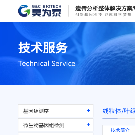
遗传分析整体解决方案
创新基因科技 成就科学梦想
技术服务
Technical Service
线粒体/叶
基因组测序
全基因组测序
微生物基因组检测
技术简介
全外显子组测序