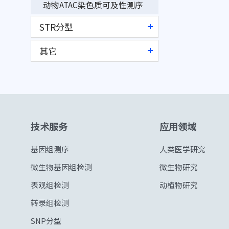
动物ATAC染色质可及性测序
CUT&Tag测序
肿瘤内生菌绝对拷贝数检测
STR分型
STR细胞株鉴定
其它
STR PCR检测
Olink®蛋白组学检测
非靶向代谢组学检测
靶向代谢组学检测
技术服务
应用领域
Elisa检测
生物信息学个性化分析
基因组测序
人类医学研究
试剂与产品
微生物基因组检测
微生物研究
表观组检测
动植物研究
转录组检测
SNP分型