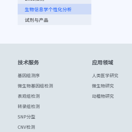
动物ATAC染色质可及性测序
CUT&Tag测序
生物信息学个性化分析
肿瘤内生菌绝对拷贝数检测
试剂与产品
技术服务
应用领域
基因组测序
人类医学研究
微生物基因组检测
微生物研究
表观组检测
动植物研究
转录组检测
SNP分型
CNV检测