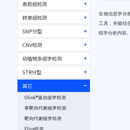
Accu16S®细菌绝对定量测序
表观组检测
目的区域液相芯片捕获测序
AccuITS™ 真菌绝对定量测序
生物信息学分
全基因组甲基化测序
转录组检测
FastTarget®目的区域测序
AccuFL®全长扩增子绝对定
工具，并能结
全基因组羟甲基化测序
单细胞转录组测序
人线粒体全长测序
量测序
SNP分型
组学分析内容
TWIST甲基化捕获测序
mRNA测序
常规 16S/18S/ITS 扩增子测
RFLP分型（mf-RFLP）
CNV检测
人935K甲基化芯片检测
序
lncRNA测序
SNaPshot多重SNP分型
低深度全基因组测序
小鼠285K甲基化芯片检测
动植物多组学检测
微生物功能基因扩增子测序
circRNA测序
iMLDR®多重SNP分型
qPCR相对/绝对拷贝数检测
MethylTarget®多重目的区
植物内生菌绝对定量测序
线粒体/叶绿体基因组测序
miRNA测序
STR分型
SNPscan®高通量SNP分型
域甲基化测序
AccuCopy®多重拷贝数检测
常规宏基因组测序
SSRseq®超高通量SSR分型
全转录组测序
STR细胞株鉴定
SNPseq®超高通量SNP分型
其它
多重目的区域羟甲基化测序
CNVplex®高通量拷贝数检测
AccuMetaG®宏基因组绝对定
动植物目的区域富集测序
免疫组库测序
STR PCR检测
GWAS芯片（GSA/ASA）
BSP直接测序
Olink®蛋白组学检测
量测序
人线粒体拷贝数检测
动物单细胞转录组测序
微量mRNA/lncRNA测序
m6A RNA甲基化测序
非靶向代谢组学检测
宏转录组测序
人端粒长度检测
动植物全转录组测序
游离/外泌体RNA测序
m6A修饰qPCR检测
靶向代谢组学检测
细菌、真菌基因组重测序
动植物目的区域甲基化测序
RNA qPCR检测
ATAC-seq染色质可及性测序
Elisa检测
微生物qPCR绝对定量